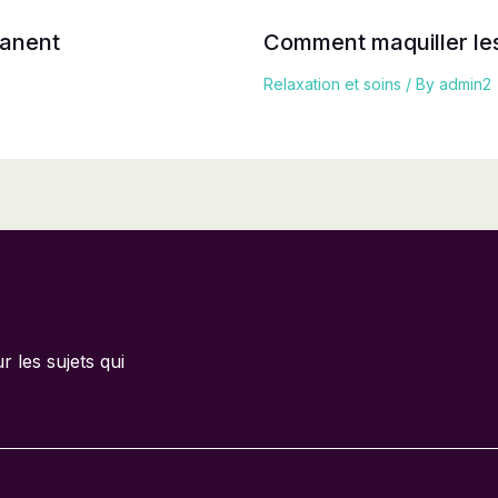
manent
Comment maquiller les
Relaxation et soins
/ By
admin2
 les sujets qui